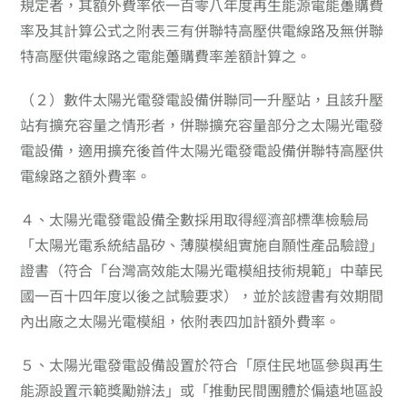
規定者，其額外費率依一百零八年度再生能源電能躉購費
率及其計算公式之附表三有併聯特高壓供電線路及無併聯
特高壓供電線路之電能躉購費率差額計算之。
（２）
數件太陽光電發電設備併聯同一升壓站，且該升壓
站有擴充容量之情形者，併聯擴充容量部分之太陽光電發
電設備，適用擴充後首件太陽光電發電設備併聯特高壓供
電線路之額外費率。
４、
太陽光電發電設備全數採用取得經濟部標準檢驗局
「太陽光電系統結晶矽、薄膜模組實施自願性產品驗證」
證書（符合「台灣高效能太陽光電模組技術規範」中華民
國一百十四年度以後之試驗要求），並於該證書有效期間
內出廠之太陽光電模組，依附表四加計額外費率。
５、
太陽光電發電設備設置於符合「原住民地區參與再生
能源設置示範獎勵辦法」或「推動民間團體於偏遠地區設