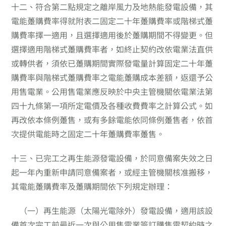
十二、
符合第二點規定之離岸風力及地熱能發電設備，其
電能躉購費率得就附表二固定二十年躉購費率或階梯式躉
購費率擇一適用，且選擇適用後於躉購期間不得變更。但
選擇適用階梯式躉購費率者，如終止契約改依電業法直供
或轉供者，須依已躉購期間實際發電量計算固定二十年躉
購費率與階梯式躉購費率之電能躉購成本差額，返還予公
用售電業。公用售電業應反映於中央主管機關依電業法第
四十九條第一項所定電價及各種收費費率之計算公式。如
再改依本條例躉售，或有多餘電能依同條例躉售者，依首
次提供電能時之固定二十年躉購費率躉售。
十三、
已完工之再生能源發電設備，於同意備案失效之日
起一年內重新申請同意備案者，或經主管機關核准搬移，
其電能躉購費率及躉購期間依下列規定辦理：
（一）
再生能源（太陽光電除外）發電設備，適用該設
備首次完工前最近一次與公用售電業簽訂購售電契約時之