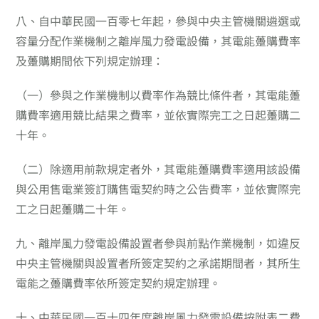
八、
自中華民國一百零七年起，參與中央主管機關遴選或
容量分配作業機制之離岸風力發電設備，其電能躉購費率
及躉購期間依下列規定辦理：
（一）
參與之作業機制以費率作為競比條件者，其電能躉
購費率適用競比結果之費率，並依實際完工之日起躉購二
十年。
（二）
除適用前款規定者外，其電能躉購費率適用該設備
與公用售電業簽訂購售電契約時之公告費率，並依實際完
工之日起躉購二十年。
九、
離岸風力發電設備設置者參與前點作業機制，如違反
中央主管機關與設置者所簽定契約之承諾期間者，其所生
電能之躉購費率依所簽定契約規定辦理。
十、
中華民國一百十四年度離岸風力發電設備按附表二費