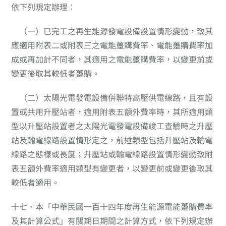
依下列規定辦理：
（一）
已完工之再生能源發電設備設置情形變動，致其
應適用附表二或附表三之電能躉購費率、電能躉購費率加
成或再加計不同者，其適用之電能躉購費率，以變更前或
變更後取其較低者躉購。
（二）
太陽光電發電設備併聯特高壓供電線路，且有設
置或共用升壓站者，適用附表五額外費率時，其所適用類
型以升壓站設置者之太陽光電發電設備竣工查驗時之升壓
站及輸電線路設置情形定之，前述類型包括升壓站及輸電
線路之態樣或長度；升壓站或輸電線路設置情形變動致附
表五額外費率適用類型有變更者，以變更前或變更後取其
較低者適用。
十七、
本「中華民國一百十四年度再生能源電能躉購費率
及其計算公式」有關期日期間之計算方式，依下列規定辦