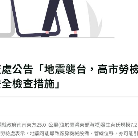
查處公告「地震襲台，高市勞
安全檢查措施」
縣政府南南東方25.0 公里(位於臺灣東部海域)發生芮氏規模7.2
，勞檢處表示，地震可能導致廠房機械設備、管線位移，亦可能