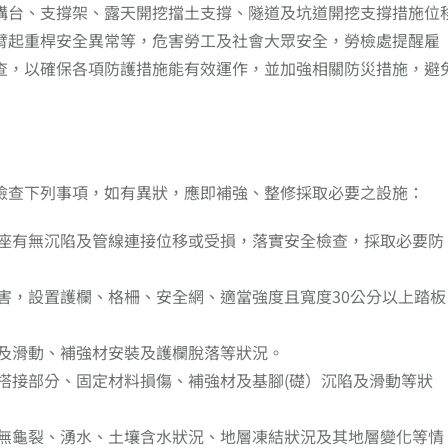
構台、支撐架、露天開挖擋土支撐、隧道及坑道開挖支撐措施位
臂起重桿安全異常等，危害勞工及社會大眾安全，勞檢處提醒雇
查，以確保各項防護措施能有效運作，並加強相關防災措施，避
檢查下列事項，如有異狀，應即補強、整修採取必要之設施：
座有無沉陷及管線連接位移或受損，落實安全檢查，採取必要防
害，設置護欄、格柵、安全網、適當強度且寬度30公分以上踏板
及滑動、補強材安裝及護欄脫落等狀況。
搭接部分、固定材料損傷、補強材及基腳(礎）沉陷及滑動等狀
無龜裂、湧水、土壤含水狀況、地層凍結狀況及其地層變化等情