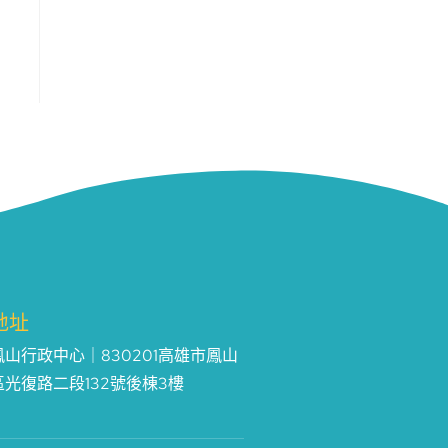
地址
鳳山行政中心｜830201高雄市鳳山
區光復路二段132號後棟3樓