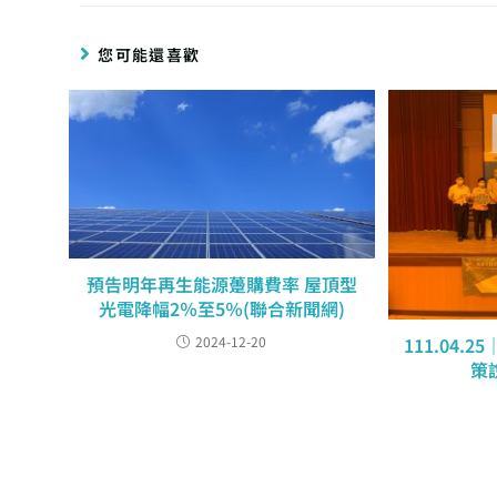
您可能還喜歡
預告明年再生能源躉購費率 屋頂型
光電降幅2％至5％(聯合新聞網)
2024-12-20
111.04
策