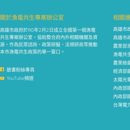
關於漁電共生專案辦公室
相關
高雄市
高雄市政府於110年2月2日成立全國第一個漁電
共生專案辦公室，協助整合府內外相關機關及資
高雄市
源，作為民眾諮詢、政策研擬、法規研商等推動
農業部
本市漁電共生政策的單一窗口。
漁電共
農業綠
臉書粉絲專頁
經濟部
YouTube頻道
太陽光
內政部
內政部
台灣電