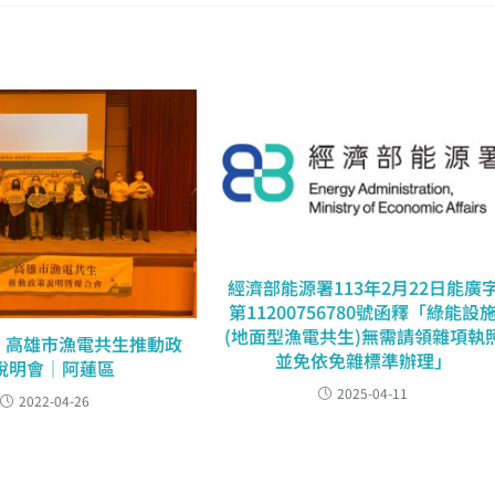
經濟部能源署113年2月22日能廣
第11200756780號函釋「綠能設
(地面型漁電共生)無需請領雜項執
.25｜高雄市漁電共生推動政
並免依免雜標準辦理」
說明會｜阿蓮區
2025-04-11
2022-04-26