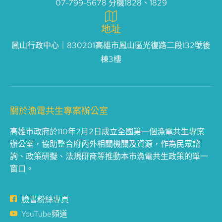
07-799-5678 分機1828、1829
地址
鳳山行政中心｜830201高雄市鳳山區光復路二段132號後
棟3樓
關於漁電共生專案辦公室
高雄市政府於110年2月2日成立全國第一個漁電共生專案
辦公室，協助整合府內外相關機關及資源，作為民眾諮
詢、政策研擬、法規研商等推動本市漁電共生政策的單一
窗口。
臉書粉絲專頁
YouTube頻道