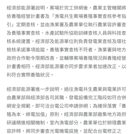
經濟部能源署說明，案場於完工併網後，農業主管機關將
依養殖經營計畫書及「漁電共生案場養殖事實查核參考指
引」定期查核，並由漁業署及農業單位執行農業容許審查
及養殖事實查核、水產試驗所協助訓練查核人員與科技查
核系統建置，經濟部及能源單位則負責發電業查核及環社
檢核承諾事項追蹤。養殖事實查核不符者，漁業署與地方
政府合作勒令限期改善，並輔導案場養殖現況與養殖經營
計畫書相符，經濟部能源署亦同步要求業者加速改正，以
利符合實際養殖狀況。
經濟部能源署進一步說明，過往漁電共生農業與電業許可
由農業部與經濟部各司其職，發電設備完工階段如符合併
網安全規範，即可洽台電公司申請併網；為確保落實「養
殖為本、綠電加值」原則，經濟部與農業部邀集地方政府
研議精進相關機制，室內漁電部分，農業單位於辦理農業
容許時，將同步審查光電機電設施，並配合台電修正之