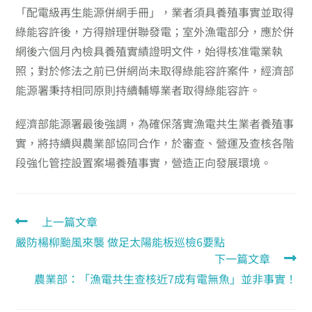
「配電級再生能源併網手冊」，業者須具養殖事實並取得
綠能容許後，方得辦理併聯發電；室外漁電部分，應於併
網後六個月內檢具養殖實績證明文件，始得核准電業執
照；對於修法之前已併網尚未取得綠能容許案件，經濟部
能源署秉持相同原則持續輔導業者取得綠能容許。
經濟部能源署最後強調，為確保落實漁電共生業者養殖事
實，將持續與農業部協同合作，於審查、營運及查核各階
段強化管控設置案場養殖事實，營造正向發展環境。
上一篇文章
嚴防楊柳颱風來襲 做足太陽能板巡檢6要點
下一篇文章
農業部：「漁電共生查核近7成有電無魚」並非事實！