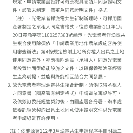
規定，申請電業籌設許可時應檢具養殖戶同意證明文
件，該署未制定「養殖戶同意證明文件」格式
（註），光電業者採漁電共生新制辦理時，可採用國
產署制定之承租人同意書格式。復依農業部111年1月
20日農漁字第1100257383號函示，光電業者作漁電共
生複合使用除須依「申請農業用地作農業設施容許使
用審查辦法」第4條規定檢附土地所有權人出具之土地
使用同意書外，亦應檢附漁民（承租人）同意光電業
者設置地面型綠能設施之文件，以確保養殖漁業經營
生產為前提，並能與綠能相互結合共同發展。
故光電業者辦理漁電共生複合新制，須俟取得承租人
之同意書（國產署有制定格式）申請電業籌設許可，
及俟簽訂委託經營契約後，由國產署各分署、辦事處
依委託經營契約出具土地同意使用證明文件供光電業
者申請綠能容許使用。
（註：依能源署112年3月漁電共生申請程序手冊附錄二