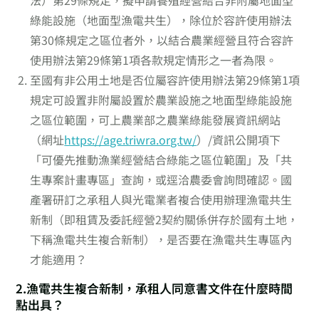
法）第29條規定，擬申請養殖經營結合非附屬地面型
綠能設施（地面型漁電共生），除位於容許使用辦法
第30條規定之區位者外，以結合農業經營且符合容許
使用辦法第29條第1項各款規定情形之一者為限。
至國有非公用土地是否位屬容許使用辦法第29條第1項
規定可設置非附屬設置於農業設施之地面型綠能設施
之區位範圍，可上農業部之農業綠能發展資訊網站
（網址
https://age.triwra.org.tw/
）/資訊公開項下
「可優先推動漁業經營結合綠能之區位範圍」及「共
生專案計畫專區」查詢，或逕洽農委會詢問確認。國
產署研訂之承租人與光電業者複合使用辦理漁電共生
新制（即租賃及委託經營2契約關係併存於國有土地，
下稱漁電共生複合新制），是否要在漁電共生專區內
才能適用？
2.漁電共生複合新制，承租人同意書文件在什麼時間
點出具？