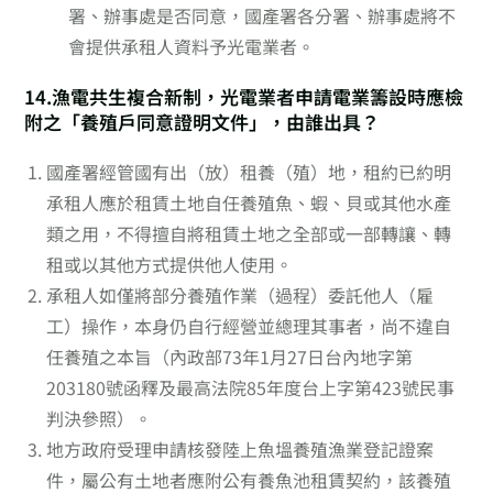
署、辦事處是否同意，國產署各分署、辦事處將不
會提供承租人資料予光電業者。
14.漁電共生複合新制，光電業者申請電業籌設時應檢
附之「養殖戶同意證明文件」，由誰出具？
國產署經管國有出（放）租養（殖）地，租約已約明
承租人應於租賃土地自任養殖魚、蝦、貝或其他水產
類之用，不得擅自將租賃土地之全部或一部轉讓、轉
租或以其他方式提供他人使用。
承租人如僅將部分養殖作業（過程）委託他人（雇
工）操作，本身仍自行經營並總理其事者，尚不違自
任養殖之本旨（內政部73年1月27日台內地字第
203180號函釋及最高法院85年度台上字第423號民事
判決參照）。
地方政府受理申請核發陸上魚塭養殖漁業登記證案
件，屬公有土地者應附公有養魚池租賃契約，該養殖