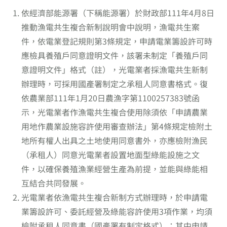
依經濟部能源署（下稱能源署）於財政部111年4月8日
推動漁電共生複合新制說明會中說明，漁電共生案
件，依電業登記規則第3條規定，申請電業籌設許可時
應檢具養殖戶同意證明文件，該署未制定「養殖戶同
意證明文件」格式（註），光電業者採漁電共生新制
辦理時，可採用國產署制定之承租人同意書格式。復
依農業部111年1月20日農漁字第1100257383號函
示，光電業者作漁電共生複合使用除須依「申請農業
用地作農業設施容許使用審查辦法」第4條規定檢附土
地所有權人出具之土地使用同意書外，亦應檢附漁民
（承租人）同意光電業者設置地面型綠能設施之文
件，以確保養殖漁業經營生產為前提，並能與綠能相
互結合共同發展。
光電業者依漁電共生複合新制方式辦理時，於申請電
業籌設許可、委託經營及綠能容許使用3項作業，均須
檢附承租人同意書（國產署有制定格式）；其中申請