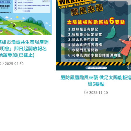
度高雄市漁電共生案場產銷
說明會」即日起開放報名
踴躍參加(已截止)
2025-04-30
嚴防鳳凰颱風來襲 做足太陽能板
檢6要點
2025-11-10