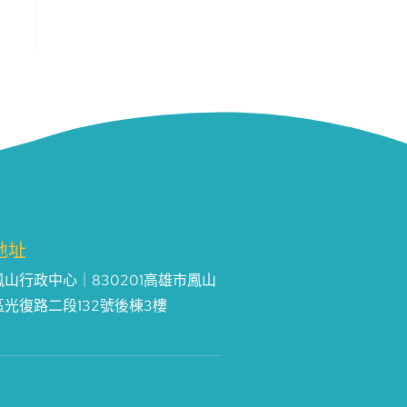
地址
鳳山行政中心｜830201高雄市鳳山
區光復路二段132號後棟3樓