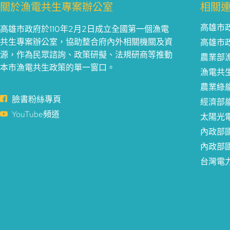
關於漁電共生專案辦公室
相關
高雄市
高雄市政府於110年2月2日成立全國第一個漁電
共生專案辦公室，協助整合府內外相關機關及資
高雄市
源，作為民眾諮詢、政策研擬、法規研商等推動
農業部
本市漁電共生政策的單一窗口。
漁電共
農業綠
臉書粉絲專頁
經濟部
YouTube頻道
太陽光
內政部
內政部
台灣電