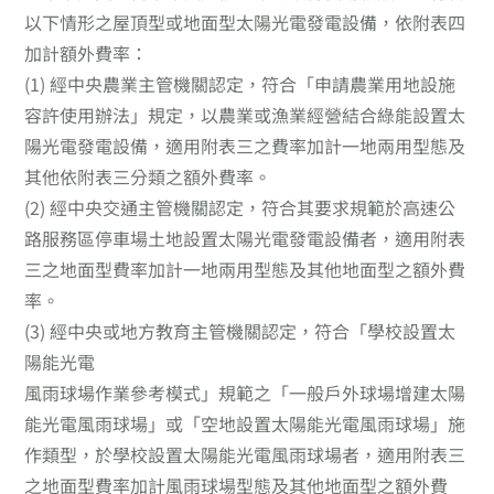
以下情形之屋頂型或地面型太陽光電發電設備，依附表四
加計額外費率：
(1) 經中央農業主管機關認定，符合「申請農業用地設施
容許使用辦法」規定，以農業或漁業經營結合綠能設置太
陽光電發電設備，適用附表三之費率加計一地兩用型態及
其他依附表三分類之額外費率。
(2) 經中央交通主管機關認定，符合其要求規範於高速公
路服務區停車場土地設置太陽光電發電設備者，適用附表
三之地面型費率加計一地兩用型態及其他地面型之額外費
率。
(3) 經中央或地方教育主管機關認定，符合「學校設置太
陽能光電
風雨球場作業參考模式」規範之「一般戶外球場增建太陽
能光電風雨球場」或「空地設置太陽能光電風雨球場」施
作類型，於學校設置太陽能光電風雨球場者，適用附表三
之地面型費率加計風雨球場型態及其他地面型之額外費