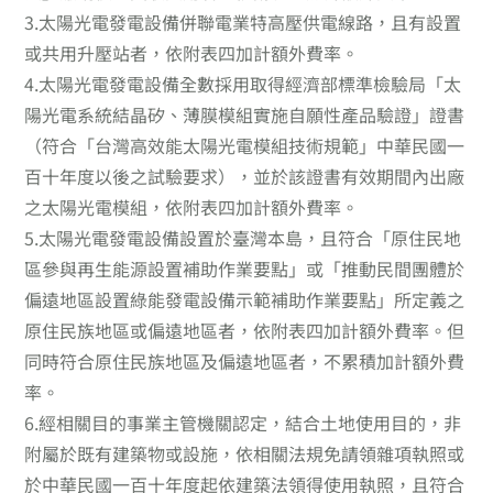
3.太陽光電發電設備併聯電業特高壓供電線路，且有設置
或共用升壓站者，依附表四加計額外費率。
4.太陽光電發電設備全數採用取得經濟部標準檢驗局「太
陽光電系統結晶矽、薄膜模組實施自願性產品驗證」證書
（符合「台灣高效能太陽光電模組技術規範」中華民國一
百十年度以後之試驗要求），並於該證書有效期間內出廠
之太陽光電模組，依附表四加計額外費率。
5.太陽光電發電設備設置於臺灣本島，且符合「原住民地
區參與再生能源設置補助作業要點」或「推動民間團體於
偏遠地區設置綠能發電設備示範補助作業要點」所定義之
原住民族地區或偏遠地區者，依附表四加計額外費率。但
同時符合原住民族地區及偏遠地區者，不累積加計額外費
率。
6.經相關目的事業主管機關認定，結合土地使用目的，非
附屬於既有建築物或設施，依相關法規免請領雜項執照或
於中華民國一百十年度起依建築法領得使用執照，且符合