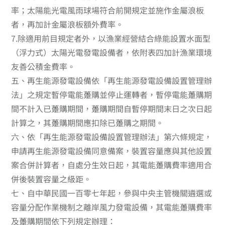
率；太陽能光電風雨球場符合前開規定並施作金屬浪板
者，再加計金屬浪板額外費率。
7.除適用前目規定者外，以漁業經營結合綠能設置水面型
（浮力式）太陽光電發電設備者，依附表四加計漁業環境
友善公積金費率。
五、再生能源發電設備依「再生能源發電設備設置管理辦
法」之規定暫停電能躉購並停止運轉者，暫停電能躉購期
間不計入已躉購期間，躉購期間自暫停期間末日之次日起
計算之，其躉購期間應扣除已躉購之期間。
六、依「再生能源發電設備設置管理辦法」第六條規定，
申請再生能源發電設備同意備案，裝置容量應與其他設置
案合併計算者，自處分生效日起，其電能躉購費率適用合
併後裝置容量之級距。
七、自中華民國一百零七年起，參與中央主管機關遴選或
容量分配作業機制之離岸風力發電設備，其電能躉購費率
及躉購期間依下列規定辦理：