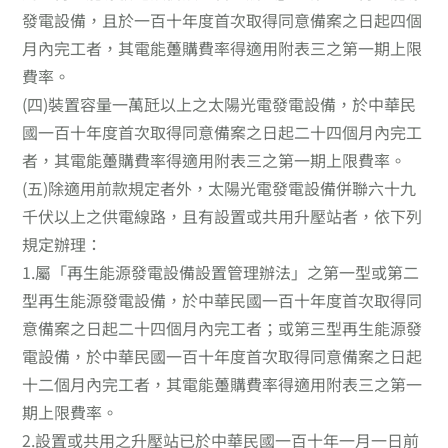
發電設備，且於一百十年度首次取得同意備案之日起四個
月內完工者，其電能躉購費率得適用附表三之第一期上限
費率。
(四)裝置容量一萬瓩以上之太陽光電發電設備，於中華民
國一百十年度首次取得同意備案之日起二十四個月內完工
者，其電能躉購費率得適用附表三之第一期上限費率。
(五)除適用前款規定者外，太陽光電發電設備併聯六十九
千伏以上之供電線路，且有設置或共用升壓站者，依下列
規定辦理：
1.屬「再生能源發電設備設置管理辦法」之第一型或第二
型再生能源發電設備，於中華民國一百十年度首次取得同
意備案之日起二十四個月內完工者；或第三型再生能源發
電設備，於中華民國一百十年度首次取得同意備案之日起
十二個月內完工者，其電能躉購費率得適用附表三之第一
期上限費率。
2.設置或共用之升壓站已於中華民國一百十年一月一日前